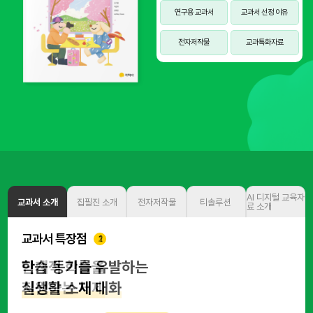
연구용 교과서
교과서 선정 이유
전자저작물
교과특화자료
AI 디지털 교육자
교과서 소개
집필진 소개
전자저작물
티솔루션
료 소개
교과서 특장점
교과서 특장점
교과서 특장점
4
4
2
3
1
1
수준별 맞춤 교육을 지원하는
학습 동기를 유발하는
단계적 학습을
스스로 확인하는
수준별 맞춤 교육을 지원하는
학습 동기를 유발하는
풍부한 교사용 자료
실생활 소재 대화
지원하는 체제
학업성취도
풍부한 교사용 자료
실생활 소재 대화