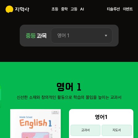
초등
중학
고등
AI
티솔루션
이벤트
중등
과목
영어 1
영어 1
신선한 소재와 창의적인 활동으로 학습의 몰입을 높이는 교과서
영어1
교과서
지도서