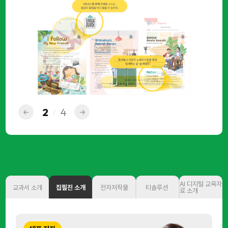
2
4
←
→
/
AI 디지털 교육자
교과서 소개
집필진 소개
전자저작물
티솔루션
료 소개